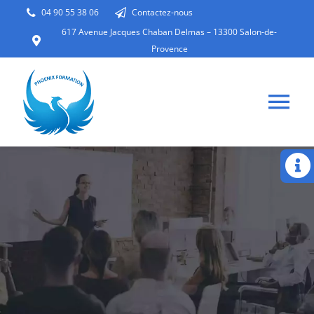
Passer
04 90 55 38 06
Contactez-nous
au
617 Avenue Jacques Chaban Delmas – 13300 Salon-de-
Provence
contenu
Tog
Nav
PHOENIX FORMATION
FORMATIONS
PLANNING
CONTROL VGP